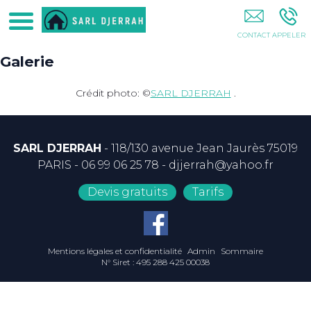
SARL DJERRAH Seine-Saint-Denis 93 Val-De-
Marne 94 Val-D'Oise 95 Paris 75 Essonne 91
Galerie
Crédit photo: ©
SARL DJERRAH
.
SARL DJERRAH
- 118/130 avenue Jean Jaurès 75019
PARIS -
06 99 06 25 78
-
djjerrah@yahoo.fr
Devis gratuits
Tarifs
Mentions légales et confidentialité
Admin
Sommaire
N° Siret : 495 288 425 00038